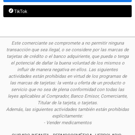
TikTok
Este comerciante se compromete a no permitir ninguna
transacción que sea ilegal, o se considere por las
marcas de
tarjetas de crédito o el banco adquiriente, que pueda o tenga
el potencial de dañar la buena voluntad de los mismos o
influir de manera negativa en ellos. Las siguientes
actividades están prohibidas en virtud de los programas de
las marcas de tarjetas: la venta u oferta de un producto o
servicio que no sea de plena conformidad con todas las
leyes aplicables al Comprador, Banco Emisor, Comerciante,
Titular de la tarjeta, o tarjetas.
Además, las siguientes actividades también están prohibidas
explícitamente:
- Vender medicamentos