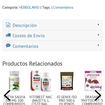
Categoría:
HERBOLARIO
|
Tags:
|
Comentarios
Descripción
Costes de Envío
Comentarios
Productos Relacionados
SOTYA SALVIA
VITOBEST NAC
IO GENIX ISO
DRASANVI
500 MG 100
(NACETIL L
PRO 500 G
PHYTOCYST 30
COMPRIMIDOS
CISTEINA)...
FILIPINOS
COMPRIMIDOS