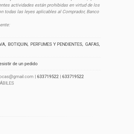
ntes actividades están prohibidas en virtud de los
on todas las leyes aplicables al Comprador, Banco
ente:
IVA
BOTIQUIN
PERFUMES Y PENDIENTES
GAFAS
esistir de un pedido
szocas@gmail.com |
633719522
|
633719522
HÁBILES