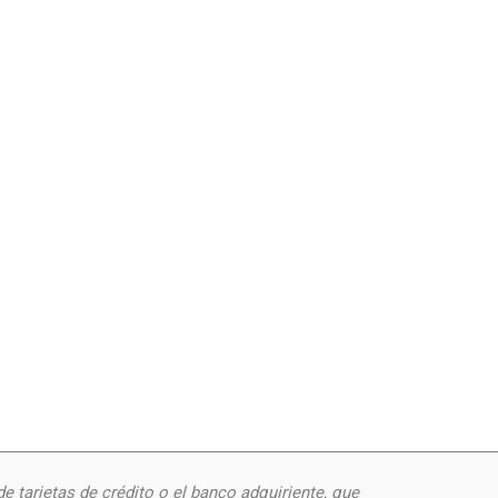
de
tarjetas de crédito o el banco adquiriente, que