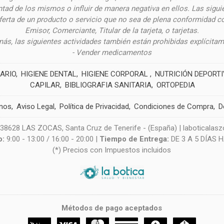
ntad de los mismos o influir de manera negativa en ellos. Las siguie
oferta de un producto o servicio que no sea de plena conformidad c
Emisor, Comerciante, Titular de la tarjeta, o tarjetas.
ás, las siguientes actividades también están prohibidas explícitam
- Vender medicamentos
ARIO
HIGIENE DENTAL
HIGIENE CORPORAL
NUTRICIÓN DEPORT
CAPILAR
BIBLIOGRAFIA SANITARIA
ORTOPEDIA
nos
Aviso Legal
Política de Privacidad
Condiciones de Compra
D
628 LAS ZOCAS, Santa Cruz de Tenerife - (España) | laboticala
o:
9:00 - 13:00 / 16:00 - 20:00 |
Tiempo de Entrega:
DE 3 A 5 DÍAS 
(*) Precios con Impuestos incluidos
Métodos de pago aceptados