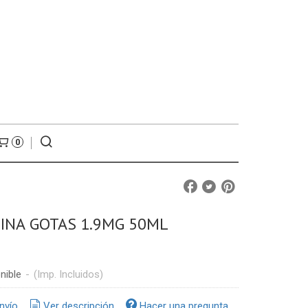
0
INA GOTAS 1.9MG 50ML
nible
-
(Imp. Incluidos)
nvío
Ver descripción
Hacer una pregunta