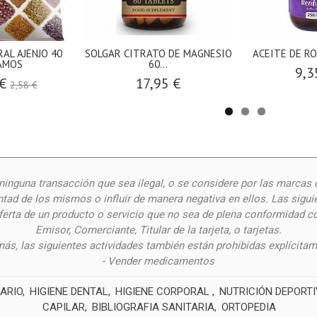
AL AJENJO 40
SOLGAR CITRATO DE MAGNESIO
ACEITE DE R
AMOS
60...
9,3
 €
17,95 €
2,58 €
inguna transacción que sea ilegal, o se considere por las
marcas 
ntad de los mismos o influir de manera negativa en ellos. Las siguie
oferta de un producto o servicio que no sea de plena conformidad c
Emisor, Comerciante, Titular de la tarjeta, o tarjetas.
ás, las siguientes actividades también están prohibidas explícitam
- Vender medicamentos
ARIO
HIGIENE DENTAL
HIGIENE CORPORAL
NUTRICIÓN DEPORT
CAPILAR
BIBLIOGRAFIA SANITARIA
ORTOPEDIA