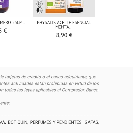
OMERO 250ML
PHYSALIS ACEITE ESENCIAL
DERBÓS GLUCO
MENTA...
COMPRI
5 €
8,90 €
33,9
de
tarjetas de crédito o el banco adquiriente, que
ntes actividades están prohibidas en virtud de los
on todas las leyes aplicables al Comprador, Banco
ente:
IVA
BOTIQUIN
PERFUMES Y PENDIENTES
GAFAS