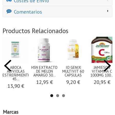
Costes de Envío
Comentarios
Productos Relacionados
ABOCA
HSN EXTRACTO
IO GENIX
JAMIESON
ALIVIOLAS
DE MELON
MULTIVIT 60
VITAMINA C
ESTREÑIMIENTO
AMARGO 30...
CAPSULAS
1000MG 100...
45...
12,95 €
9,20 €
20,95 €
13,90 €
Marcas