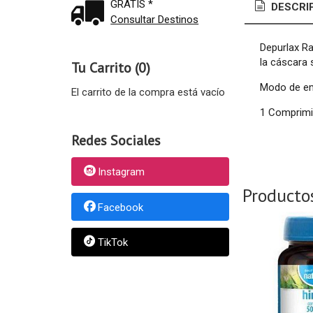
GRATIS *
DESCRI
Consultar Destinos
Depurlax Ra
la cáscara 
Tu Carrito (0)
Modo de e
El carrito de la compra está vacío
1 Comprimid
Redes Sociales
Instagram
Producto
Facebook
TikTok