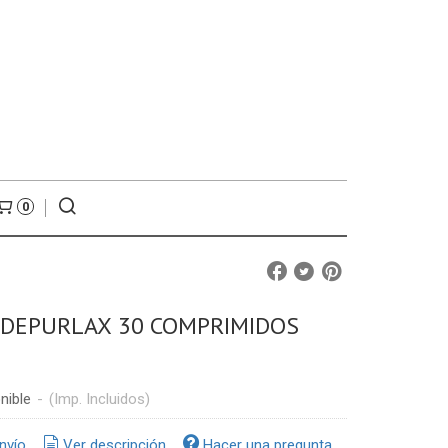
0
 DEPURLAX 30 COMPRIMIDOS
nible
-
(Imp. Incluidos)
nvío
Ver descripción
Hacer una pregunta