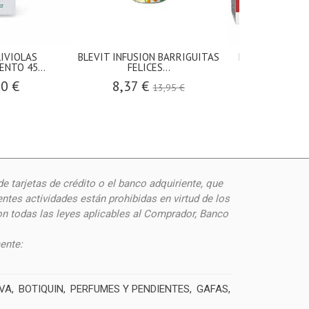
IVIOLAS
BLEVIT INFUSION BARRIGUITAS
DIETFORMPIC 3
NTO 45...
FELICES...
VEGET
90 €
8,37 €
25,9
13,95 €
de
tarjetas de crédito o el banco adquiriente, que
ntes actividades están prohibidas en virtud de los
on todas las leyes aplicables al Comprador, Banco
ente:
IVA
BOTIQUIN
PERFUMES Y PENDIENTES
GAFAS