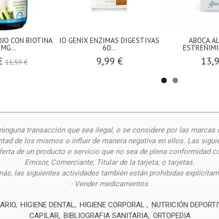
JO CON BIOTINA
IO GENIX ENZIMAS DIGESTIVAS
ABOCA AL
 MG...
60...
ESTREÑIMIE
€
9,99 €
13,
11,59 €
inguna transacción que sea ilegal, o se considere por las
marcas 
ntad de los mismos o influir de manera negativa en ellos. Las siguie
oferta de un producto o servicio que no sea de plena conformidad c
Emisor, Comerciante, Titular de la tarjeta, o tarjetas.
ás, las siguientes actividades también están prohibidas explícitam
- Vender medicamentos
ARIO
HIGIENE DENTAL
HIGIENE CORPORAL
NUTRICIÓN DEPORT
CAPILAR
BIBLIOGRAFIA SANITARIA
ORTOPEDIA