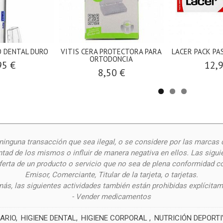
LO DENTAL DURO
VITIS CERA PROTECTORA PARA
LACER PACK PAS
ORTODONCIA
95 €
12,
8,50 €
inguna transacción que sea ilegal, o se considere por las
marcas 
ntad de los mismos o influir de manera negativa en ellos. Las siguie
oferta de un producto o servicio que no sea de plena conformidad c
Emisor, Comerciante, Titular de la tarjeta, o tarjetas.
ás, las siguientes actividades también están prohibidas explícitam
- Vender medicamentos
ARIO
HIGIENE DENTAL
HIGIENE CORPORAL
NUTRICIÓN DEPORT