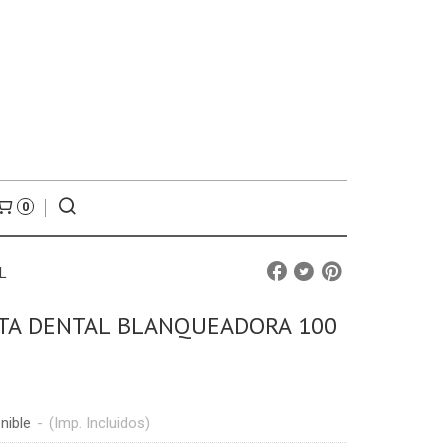
0
L
STA DENTAL BLANQUEADORA 100
nible
-
(Imp. Incluidos)