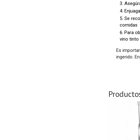
Asegúra
Enjuaga
Se reco
comidas
Para ob
vino tinto
Es importan
ingerido. E
Producto