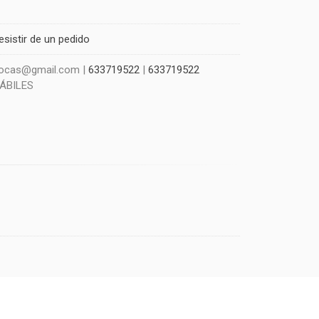
esistir de un pedido
szocas@gmail.com |
633719522
|
633719522
HÁBILES