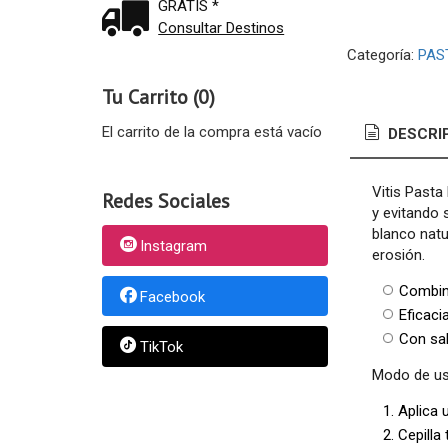
GRATIS *
Consultar Destinos
Categoría:
PAS
Tu Carrito (0)
El carrito de la compra está vacío
DESCRI
Vitis Pasta
Redes Sociales
y evitando 
blanco natu
Instagram
erosión.
Combina
Facebook
Eficaci
Con sa
TikTok
Modo de us
Aplica 
Cepilla