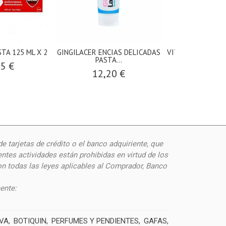
TA 125 ML X 2
GINGILACER ENCIAS DELICADAS
VITIS JUNIOR GEL
PASTA...
95 €
5,50
12,20 €
de
tarjetas de crédito o el banco adquiriente, que
ntes actividades están prohibidas en virtud de los
on todas las leyes aplicables al Comprador, Banco
ente:
IVA
BOTIQUIN
PERFUMES Y PENDIENTES
GAFAS