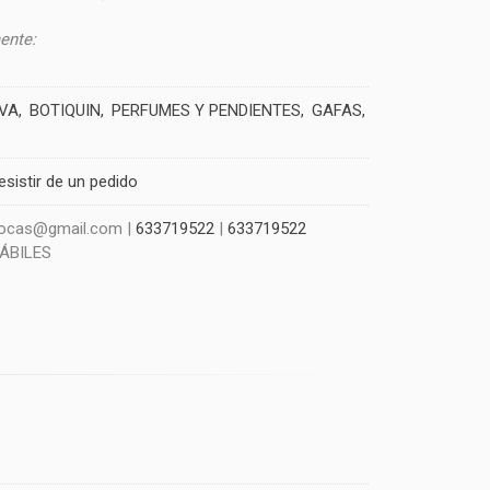
ente:
IVA
BOTIQUIN
PERFUMES Y PENDIENTES
GAFAS
esistir de un pedido
szocas@gmail.com |
633719522
|
633719522
HÁBILES