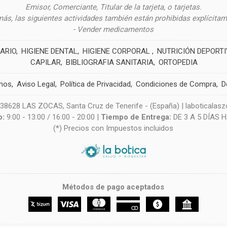
Emisor, Comerciante, Titular de la tarjeta, o tarjetas.
ás, las siguientes actividades también están prohibidas explícitam
- Vender medicamentos
ARIO
HIGIENE DENTAL
HIGIENE CORPORAL
NUTRICIÓN DEPORT
CAPILAR
BIBLIOGRAFIA SANITARIA
ORTOPEDIA
nos
Aviso Legal
Política de Privacidad
Condiciones de Compra
D
628 LAS ZOCAS, Santa Cruz de Tenerife - (España) | laboticala
o:
9:00 - 13:00 / 16:00 - 20:00 |
Tiempo de Entrega:
DE 3 A 5 DÍAS 
(*) Precios con Impuestos incluidos
Métodos de pago aceptados