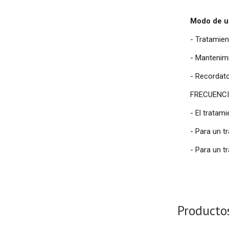
Modo de u
- Tratamien
- Mantenim
- Recordato
FRECUENCI
- El tratam
- Para un t
- Para un t
Producto