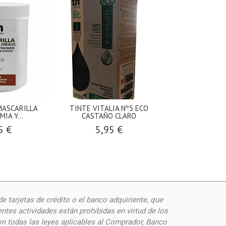
ASCARILLA
TINTE VITALIA Nº5 ECO
TINTE VITALIA
IA Y...
CASTAÑO CLARO
6,40
5 €
5,95 €
de
tarjetas de crédito o el banco adquiriente, que
ntes actividades están prohibidas en virtud de los
on todas las leyes aplicables al Comprador, Banco