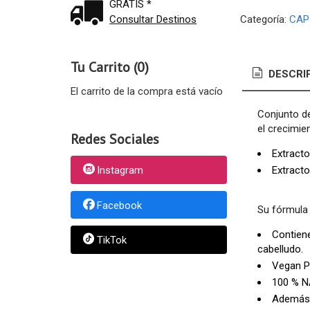
GRATIS *
Consultar Destinos
Categoría:
CAP
Tu Carrito (0)
DESCRI
El carrito de la compra está vacío
Conjunto de
el crecimie
Redes Sociales
Extracto
Extracto
Instagram
Facebook
Su fórmula 
Contien
TikTok
cabelludo.
Vegan P
100 % 
Además,