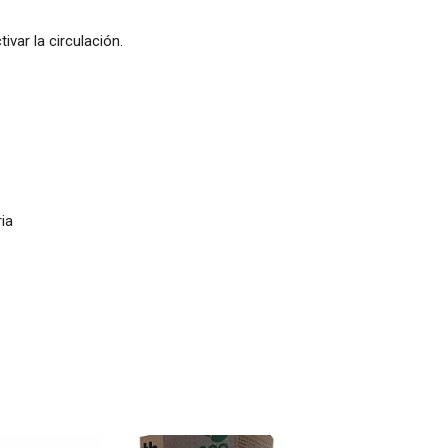
var la circulación.
ria