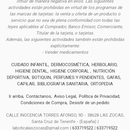
influir de manera negativa en ellos. Las siguientes
actividades están prohibidas en virtud de los programas de
las marcas de tarjetas: la venta u oferta de un producto o
servicio que no sea de plena conformidad con todas las
leyes aplicables al Comprador, Banco Emisor, Comerciante,
Titular de la tarjeta, o tarjetas.
Además, las siguientes actividades también están prohibidas
explícitamente:
- Vender medicamentos
CUIDADO INFANTIL
DERMOCOSMÉTICA
HERBOLARIO
HIGIENE DENTAL
HIGIENE CORPORAL
NUTRICIÓN
DEPORTIVA
BOTIQUIN
PERFUMES Y PENDIENTES
GAFAS
CAPILAR
BIBLIOGRAFIA SANITARIA
ORTOPEDIA
Ir arriba
Contáctanos
Aviso Legal
Política de Privacidad
Condiciones de Compra
Desistir de un pedido
CALLE INOCENCIA TORRES AFONSO, 9D - 38628 LAS ZOCAS,
Santa Cruz de Tenerife - (España) |
laboticalaszocas@gmail.com |
633719522
|
633719522