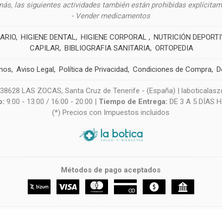
ás, las siguientes actividades también están prohibidas explícitam
- Vender medicamentos
ARIO
HIGIENE DENTAL
HIGIENE CORPORAL
NUTRICIÓN DEPORT
CAPILAR
BIBLIOGRAFIA SANITARIA
ORTOPEDIA
nos
Aviso Legal
Política de Privacidad
Condiciones de Compra
D
628 LAS ZOCAS, Santa Cruz de Tenerife - (España) | laboticala
o:
9:00 - 13:00 / 16:00 - 20:00 |
Tiempo de Entrega:
DE 3 A 5 DÍAS 
(*) Precios con Impuestos incluidos
Métodos de pago aceptados
LA BOTICA CANARIAS
- Copyright © 2026 [52725] - Con la tecnología de Palbin.com