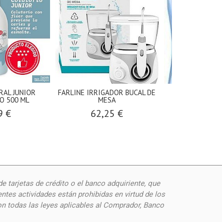
RAL JUNIOR
FARLINE IRRIGADOR BUCAL DE
PARODONTAX 
O 500 ML
MESA
REFUER PR
9 €
62,25 €
9,70
de
tarjetas de crédito o el banco adquiriente, que
ntes actividades están prohibidas en virtud de los
on todas las leyes aplicables al Comprador, Banco