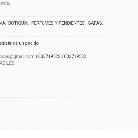
ente:
IVA
BOTIQUIN
PERFUMES Y PENDIENTES
GAFAS
esistir de un pedido
szocas@gmail.com |
633719522
|
633719522
HÁBILES