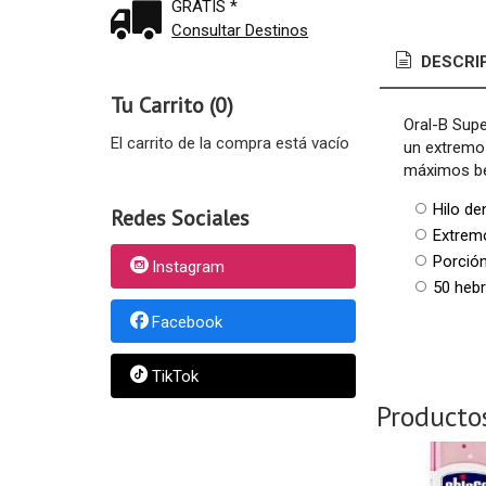
GRATIS *
Consultar Destinos
DESCRI
Tu Carrito (0)
Oral-B Supe
El carrito de la compra está vacío
un extremo 
máximos be
Hilo de
Redes Sociales
Extremo
Porción
Instagram
50 hebr
Facebook
TikTok
Producto