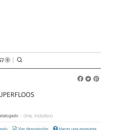
0
SUPERFLOOS
atalogado
-
(Imp. Incluidos)
nvío
Ver descripción
Hacer una pregunta