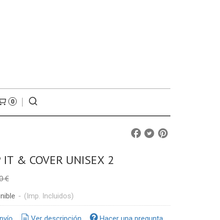
0
 IT & COVER UNISEX 2
0 €
nible
-
(Imp. Incluidos)
nvío
Ver descripción
Hacer una pregunta