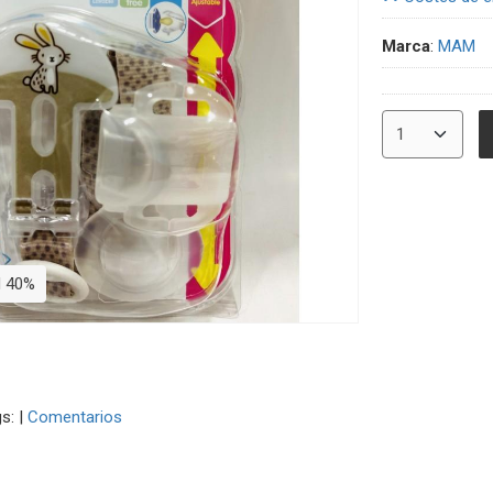
Marca
:
MAM
N 40%
gs:
|
Comentarios