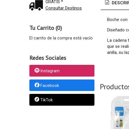
GRATIS *
DESCRI
Consultar Destinos
Boche con c
Tu Carrito (0)
Diseñado co
El carrito de la compra está vacío
La cadena t
que se real
anilla, su l
Redes Sociales
Instagram
Producto
Facebook
TikTok