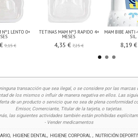
 Nº1 LENTO 0+
TETINAS MAM Nº3 RAPIDO 4+
MAM BIBE ANTI-
SES
MESES
SIL.
 €
4,35 €
8,19 
9,15 €
7,25 €
inguna transacción que sea ilegal, o se considere por las
marcas 
ntad de los mismos o influir de manera negativa en ellos. Las siguie
oferta de un producto o servicio que no sea de plena conformidad c
Emisor, Comerciante, Titular de la tarjeta, o tarjetas.
ás, las siguientes actividades también están prohibidas explícitam
- Vender medicamentos
ARIO
HIGIENE DENTAL
HIGIENE CORPORAL
NUTRICIÓN DEPORT