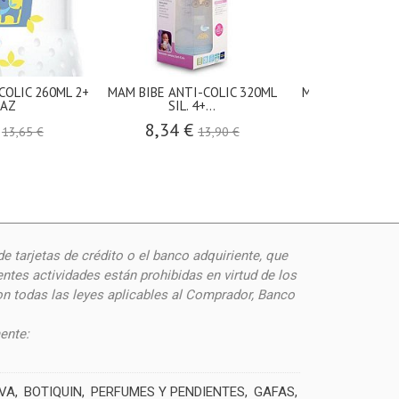
COLIC 260ML 2+
MAM BIBE ANTI-COLIC 320ML
MAM CLIP IT & 
 AZ
SIL. 4+...
3,48 €
€
8,34 €
13,65 €
13,90 €
de
tarjetas de crédito o el banco adquiriente, que
ntes actividades están prohibidas en virtud de los
on todas las leyes aplicables al Comprador, Banco
ente:
IVA
BOTIQUIN
PERFUMES Y PENDIENTES
GAFAS