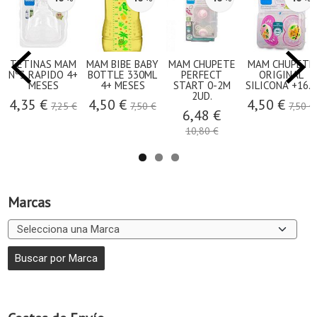
TETINAS MAM
MAM BIBE BABY
MAM CHUPETE
MAM CHUPETE
Nº3 RAPIDO 4+
BOTTLE 330ML
PERFECT
ORIGINAL
MESES
4+ MESES
START 0-2M
SILICONA +16...
2UD.
4,35 €
4,50 €
4,50 €
7,25 €
7,50 €
7,50 €
6,48 €
10,80 €
Marcas