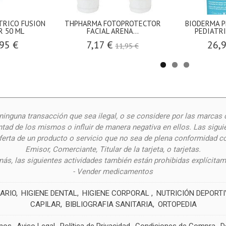
ATRICO FUSION
THPHARMA FOTOPROTECTOR
BIODERMA 
 50 ML
FACIAL ARENA...
PEDIATRIC
95 €
7,17 €
26,
11,95 €
inguna transacción que sea ilegal, o se considere por las
marcas 
ntad de los mismos o influir de manera negativa en ellos. Las siguie
oferta de un producto o servicio que no sea de plena conformidad c
Emisor, Comerciante, Titular de la tarjeta, o tarjetas.
ás, las siguientes actividades también están prohibidas explícitam
- Vender medicamentos
ARIO
HIGIENE DENTAL
HIGIENE CORPORAL
NUTRICIÓN DEPORT
CAPILAR
BIBLIOGRAFIA SANITARIA
ORTOPEDIA