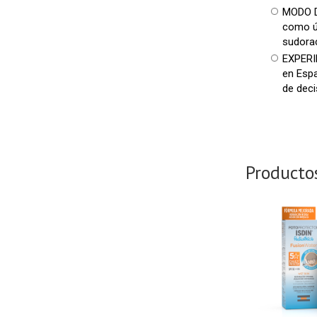
MODO DE
como ú
sudora
EXPERI
en Espa
de deci
Producto