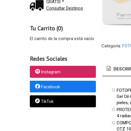
GRATIS *
Consultar Destinos
Tu Carrito (0)
El carrito de la compra está vacío
Categoría:
FOT
Redes Sociales
DESCRI
Instagram
Facebook
FOTOPR
Gel Oil
TikTok
pieles,
PROTECC
4 radia
COMPOSI
OTZ 10,