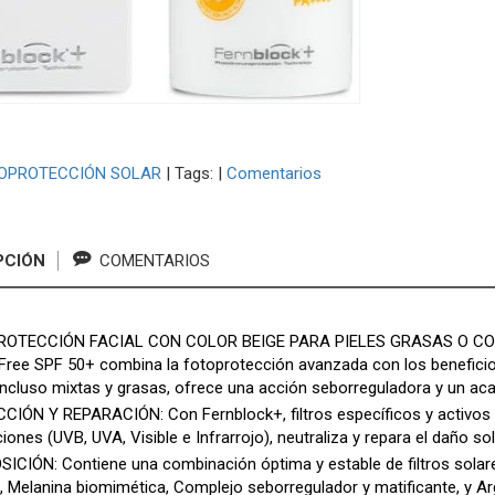
OPROTECCIÓN SOLAR
|
Tags:
|
Comentarios
PCIÓN
COMENTARIOS
OTECCIÓN FACIAL CON COLOR BEIGE PARA PIELES GRASAS O CON 
-Free SPF 50+ combina la fotoprotección avanzada con los beneficios
 incluso mixtas y grasas, ofrece una acción seborreguladora y un a
IÓN Y REPARACIÓN: Con Fernblock+, filtros específicos y activos r
ciones (UVB, UVA, Visible e Infrarrojo), neutraliza y repara el daño sol
CIÓN: Contiene una combinación óptima y estable de filtros solares
 Melanina biomimética, Complejo seborregulador y matificante, y Arg