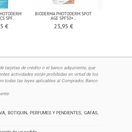
PHOTODERM
BIODERMA PHOTODERM SPOT
BIODERMA P
S SPF...
AGE SPF50+...
XDEFENSE T
95 €
23,95 €
21,9
de
tarjetas de crédito o el banco adquiriente, que
ntes actividades están prohibidas en virtud de los
on todas las leyes aplicables al Comprador, Banco
ente:
IVA
BOTIQUIN
PERFUMES Y PENDIENTES
GAFAS