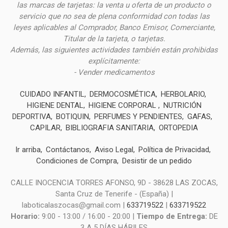
las marcas de tarjetas: la venta u oferta de un producto o
servicio que no sea de plena conformidad con todas las
leyes aplicables al Comprador, Banco Emisor, Comerciante,
Titular de la tarjeta, o tarjetas.
Además, las siguientes actividades también están prohibidas
explícitamente:
- Vender medicamentos
CUIDADO INFANTIL
DERMOCOSMÉTICA
HERBOLARIO
HIGIENE DENTAL
HIGIENE CORPORAL
NUTRICIÓN
DEPORTIVA
BOTIQUIN
PERFUMES Y PENDIENTES
GAFAS
CAPILAR
BIBLIOGRAFIA SANITARIA
ORTOPEDIA
Ir arriba
Contáctanos
Aviso Legal
Política de Privacidad
Condiciones de Compra
Desistir de un pedido
CALLE INOCENCIA TORRES AFONSO, 9D - 38628 LAS ZOCAS,
Santa Cruz de Tenerife - (España) |
laboticalaszocas@gmail.com |
633719522
|
633719522
Horario:
9:00 - 13:00 / 16:00 - 20:00 |
Tiempo de Entrega:
DE
3 A 5 DÍAS HÁBILES