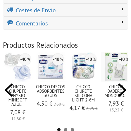
Costes de Envío
Comentarios
Productos Relacionados
-40 %
-40 %
-40 %
-40 %
CHICCO
CHICCO DISCOS
CHICCO
CHICCO
CHUPETE
ABSORBENTES
CHUPETE
BABEROS
PHYSIO
30 UDS
SILICONA
MONOUSO...
MINISOFT
LIGHT 2-6M
4,50 €
7,93 €
AZUL...
7,50 €
4,17 €
6,95 €
13,22 €
7,08 €
11,80 €