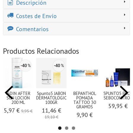
Descripción
Costes de Envío
Comentarios
Productos Relacionados
-40 %
-40 %
ISDIN AFTER
5punto5 JABON
BEPANTHOL
5PUNTO5 PACK
SUN LOCION
DERMATOLOGICO
POMADA
SEBOCONTROL
200 ML
100GR
TATTOO 30
59,95 €
GRAMOS
5,97 €
11,46 €
9,95 €
9,90 €
19,10 €