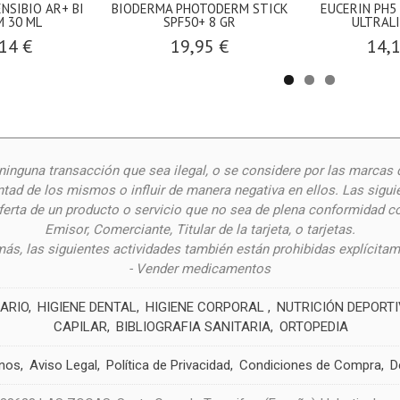
NSIBIO AR+ BI
BIODERMA PHOTODERM STICK
EUCERIN PH5 
 30 ML
SPF50+ 8 GR
ULTRALI
14 €
19,95 €
14,
inguna transacción que sea ilegal, o se considere por las
marcas 
ntad de los mismos o influir de manera negativa en ellos. Las siguie
oferta de un producto o servicio que no sea de plena conformidad c
Emisor, Comerciante, Titular de la tarjeta, o tarjetas.
ás, las siguientes actividades también están prohibidas explícitam
- Vender medicamentos
ARIO
HIGIENE DENTAL
HIGIENE CORPORAL
NUTRICIÓN DEPORT
CAPILAR
BIBLIOGRAFIA SANITARIA
ORTOPEDIA
nos
Aviso Legal
Política de Privacidad
Condiciones de Compra
D