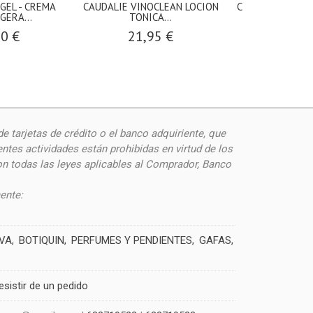
GEL - CREMA
CAUDALIE VINOCLEAN LOCION
CAUDALIE VINO
GERA...
TONICA...
COLOR 1
10 €
21,95 €
23,9
de
tarjetas de crédito o el banco adquiriente, que
ntes actividades están prohibidas en virtud de los
on todas las leyes aplicables al Comprador, Banco
ente:
IVA
BOTIQUIN
PERFUMES Y PENDIENTES
GAFAS
esistir de un pedido