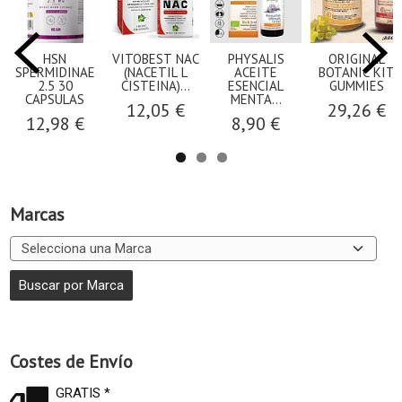
HSN
VITOBEST NAC
PHYSALIS
ORIGINAL
SPERMIDINAE
(NACETIL L
ACEITE
BOTANIC KIT
2.5 30
CISTEINA)...
ESENCIAL
GUMMIES
CAPSULAS
MENTA...
12,05 €
29,26 €
12,98 €
8,90 €
Marcas
Costes de Envío
GRATIS *