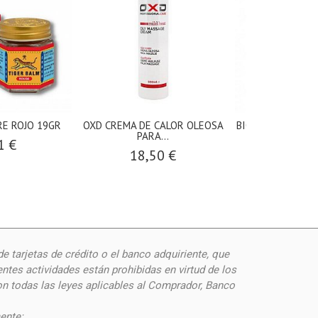
E ROJO 19GR
OXD CREMA DE CALOR OLEOSA
BIODERMA CICABI
PARA...
ML
1 €
18,50 €
14,9
de
tarjetas de crédito o el banco adquiriente, que
ntes actividades están prohibidas en virtud de los
on todas las leyes aplicables al Comprador, Banco
ente: