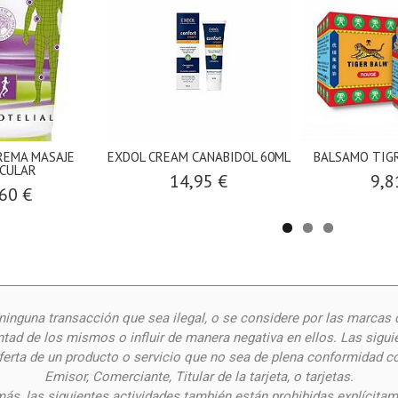
REMA MASAJE
EXDOL CREAM CANABIDOL 60ML
BALSAMO TIGR
CULAR
14,95 €
9,8
60 €
inguna transacción que sea ilegal, o se considere por las
marcas 
ntad de los mismos o influir de manera negativa en ellos. Las siguie
oferta de un producto o servicio que no sea de plena conformidad c
Emisor, Comerciante, Titular de la tarjeta, o tarjetas.
ás, las siguientes actividades también están prohibidas explícitam