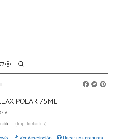
0
ML
ELAX POLAR 75ML
95 €
nible
-
(Imp. Incluidos)
nvío
Ver descripción
Hacer una pregunta