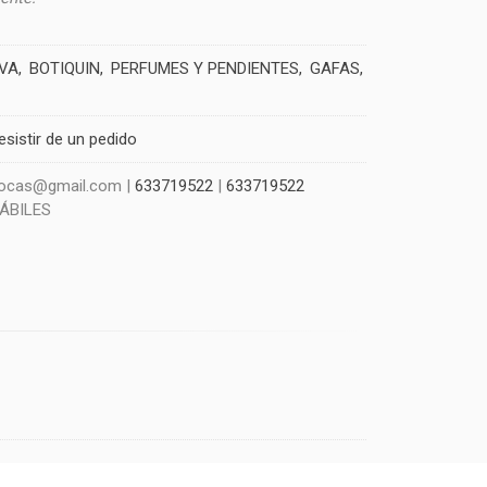
IVA
BOTIQUIN
PERFUMES Y PENDIENTES
GAFAS
esistir de un pedido
szocas@gmail.com |
633719522
|
633719522
HÁBILES