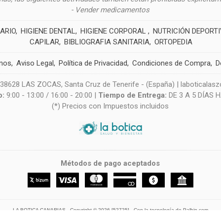
- Vender medicamentos
ARIO
HIGIENE DENTAL
HIGIENE CORPORAL
NUTRICIÓN DEPORT
CAPILAR
BIBLIOGRAFIA SANITARIA
ORTOPEDIA
nos
Aviso Legal
Política de Privacidad
Condiciones de Compra
D
628 LAS ZOCAS, Santa Cruz de Tenerife - (España) | laboticala
o:
9:00 - 13:00 / 16:00 - 20:00 |
Tiempo de Entrega:
DE 3 A 5 DÍAS 
(*) Precios con Impuestos incluidos
Métodos de pago aceptados
LA BOTICA CANARIAS
- Copyright © 2026 [52725] - Con la tecnología de Palbin.com