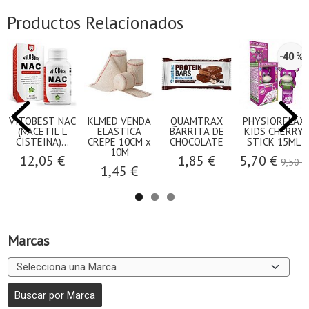
Productos Relacionados
-40 %
VITOBEST NAC
KLMED VENDA
QUAMTRAX
PHYSIORELAX
(NACETIL L
ELASTICA
BARRITA DE
KIDS CHERRY
CISTEINA)...
CREPE 10CM x
CHOCOLATE
STICK 15ML
10M
12,05 €
1,85 €
5,70 €
9,50 €
1,45 €
Marcas