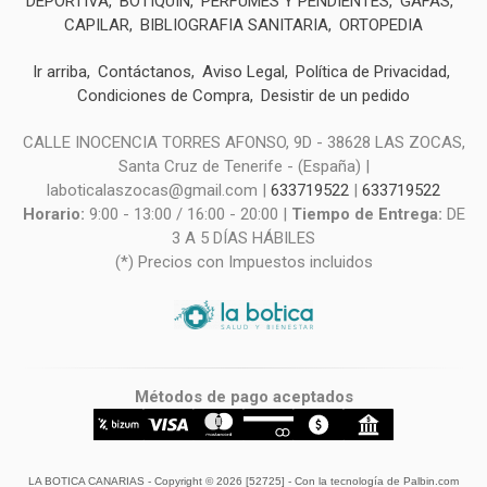
DEPORTIVA
BOTIQUIN
PERFUMES Y PENDIENTES
GAFAS
CAPILAR
BIBLIOGRAFIA SANITARIA
ORTOPEDIA
Ir arriba
Contáctanos
Aviso Legal
Política de Privacidad
Condiciones de Compra
Desistir de un pedido
CALLE INOCENCIA TORRES AFONSO, 9D - 38628 LAS ZOCAS,
Santa Cruz de Tenerife - (España) |
laboticalaszocas@gmail.com |
633719522
|
633719522
Horario:
9:00 - 13:00 / 16:00 - 20:00 |
Tiempo de Entrega:
DE
3 A 5 DÍAS HÁBILES
(*) Precios con Impuestos incluidos
Métodos de pago aceptados
LA BOTICA CANARIAS
- Copyright © 2026 [52725] - Con la tecnología de Palbin.com