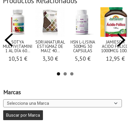
Productos Relacionados
SOTYA
SORIANATURAL
HSN L-LISINA
JAMIESON
MULTIVITAMINICO
ESTIGMAZ DE
500MG 30
ACIDO FOLICO
1 AL DÍA 60...
MAIZ 40...
CAPSULAS
1000MCG 100...
10,51 €
3,30 €
5,50 €
12,95 €
Marcas