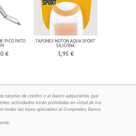
JE PICO PATO
TAPONES NOTON AQUA SPORT
BETER PEINE 
CM
SILICONA
OCE
90 €
3,95 €
4,90
de
tarjetas de crédito o el banco adquiriente, que
ntes actividades están prohibidas en virtud de los
on todas las leyes aplicables al Comprador, Banco
ente: