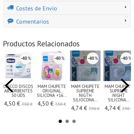
Costes de Envío
Comentarios
Productos Relacionados
-40 %
-40 %
-40 %
-40 %
CHICCO DISCOS
MAM CHUPETE
MAM CHUPETE
MAM CHUPETE
ABSORBENTES
ORIGINAL
SUPREME
SUPREME
30 UDS
SILICONA +16...
NIGTH
NIGHT
SILIOCONA...
SILICONA...
4,50 €
4,50 €
7,50 €
7,50 €
4,74 €
4,74 €
7,90 €
7,90 €