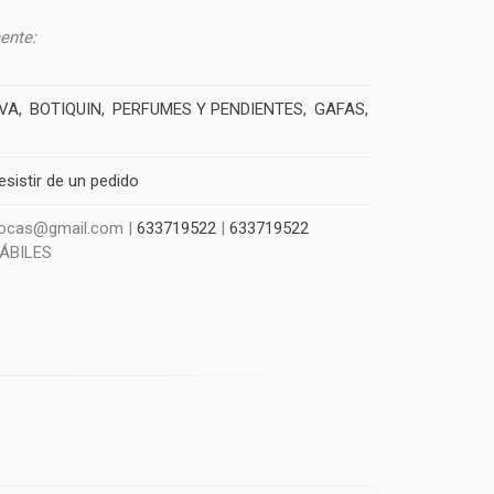
ente:
IVA
BOTIQUIN
PERFUMES Y PENDIENTES
GAFAS
esistir de un pedido
szocas@gmail.com |
633719522
|
633719522
HÁBILES