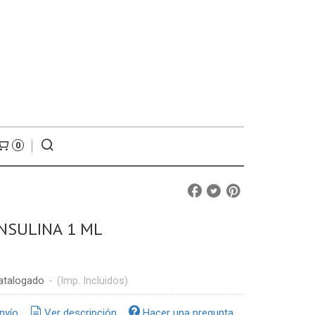
0
INSULINA 1 ML
atalogado
-
(Imp. Incluidos)
nvío
Ver descripción
Hacer una pregunta