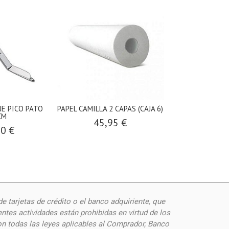
JE PICO PATO
PAPEL CAMILLA 2 CAPAS (CAJA 6)
PASTILLERO S
CM
NATURA
45,95 €
90 €
6,80
de
tarjetas de crédito o el banco adquiriente, que
ntes actividades están prohibidas en virtud de los
on todas las leyes aplicables al Comprador, Banco