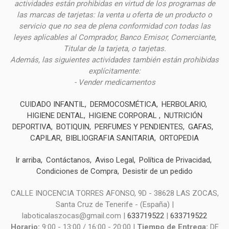
actividades están prohibidas en virtud de los programas de
las marcas de tarjetas: la venta u oferta de un producto o
servicio que no sea de plena conformidad con todas las
leyes aplicables al Comprador, Banco Emisor, Comerciante,
Titular de la tarjeta, o tarjetas.
Además, las siguientes actividades también están prohibidas
explícitamente:
- Vender medicamentos
CUIDADO INFANTIL
DERMOCOSMÉTICA
HERBOLARIO
HIGIENE DENTAL
HIGIENE CORPORAL
NUTRICIÓN
DEPORTIVA
BOTIQUIN
PERFUMES Y PENDIENTES
GAFAS
CAPILAR
BIBLIOGRAFIA SANITARIA
ORTOPEDIA
Ir arriba
Contáctanos
Aviso Legal
Política de Privacidad
Condiciones de Compra
Desistir de un pedido
CALLE INOCENCIA TORRES AFONSO, 9D - 38628 LAS ZOCAS,
Santa Cruz de Tenerife - (España) |
laboticalaszocas@gmail.com |
633719522
|
633719522
Horario:
9:00 - 13:00 / 16:00 - 20:00 |
Tiempo de Entrega:
DE