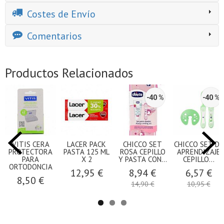
Costes de Envío
Comentarios
Productos Relacionados
-40 %
-40 %
VITIS CERA
LACER PACK
CHICCO SET
CHICCO SET DE
PROTECTORA
PASTA 125 ML
ROSA CEPILLO
APRENDIZAJE
PARA
X 2
Y PASTA CON...
CEPILLO...
ORTODONCIA
12,95 €
8,94 €
6,57 €
8,50 €
14,90 €
10,95 €