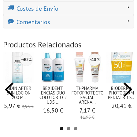
Costes de Envío
Comentarios
Productos Relacionados
-40 %
-40 %
ISDIN AFTER
BEXIDENT
THPHARMA
BIODERMA
SUN LOCION
ENCIAS DUO
FOTOPROTECTOR
PHOTODERM
200 ML
COLUTORIO 2
FACIAL
PEDIATRICS...
UDS....
ARENA...
5,97 €
20,41 €
9,95 €
16,50 €
7,17 €
11,95 €