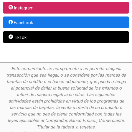
Instagram
Facebook
TikTok
Este comerciante se compromete a no permitir ninguna
transacción que sea ilegal, o se considere por las
marcas de
tarjetas de crédito o el banco adquiriente, que pueda o tenga
el potencial de dañar la buena voluntad de los mismos o
influir de manera negativa en ellos. Las siguientes
actividades están prohibidas en virtud de los programas de
las marcas de tarjetas: la venta u oferta de un producto o
servicio que no sea de plena conformidad con todas las
leyes aplicables al Comprador, Banco Emisor, Comerciante,
Titular de la tarjeta, o tarjetas.