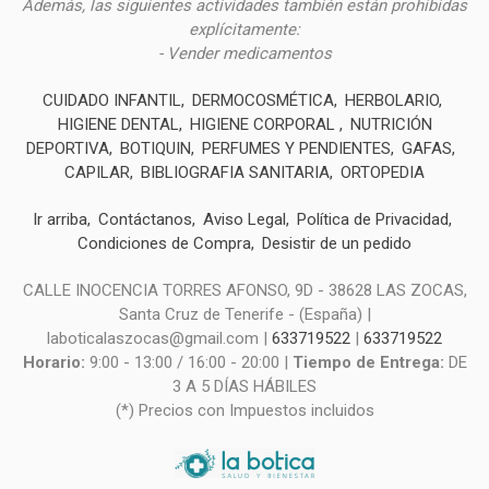
Además, las siguientes actividades también están prohibidas
explícitamente:
- Vender medicamentos
CUIDADO INFANTIL
DERMOCOSMÉTICA
HERBOLARIO
HIGIENE DENTAL
HIGIENE CORPORAL
NUTRICIÓN
DEPORTIVA
BOTIQUIN
PERFUMES Y PENDIENTES
GAFAS
CAPILAR
BIBLIOGRAFIA SANITARIA
ORTOPEDIA
Ir arriba
Contáctanos
Aviso Legal
Política de Privacidad
Condiciones de Compra
Desistir de un pedido
CALLE INOCENCIA TORRES AFONSO, 9D - 38628 LAS ZOCAS,
Santa Cruz de Tenerife - (España) |
laboticalaszocas@gmail.com |
633719522
|
633719522
Horario:
9:00 - 13:00 / 16:00 - 20:00 |
Tiempo de Entrega:
DE
3 A 5 DÍAS HÁBILES
(*) Precios con Impuestos incluidos