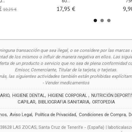
0...
60...
75
€
17,95 €
9,9
10,25 €
inguna transacción que sea ilegal, o se considere por las
marcas 
ntad de los mismos o influir de manera negativa en ellos. Las siguie
oferta de un producto o servicio que no sea de plena conformidad c
Emisor, Comerciante, Titular de la tarjeta, o tarjetas.
ás, las siguientes actividades también están prohibidas explícitam
- Vender medicamentos
ARIO
HIGIENE DENTAL
HIGIENE CORPORAL
NUTRICIÓN DEPORT
CAPILAR
BIBLIOGRAFIA SANITARIA
ORTOPEDIA
nos
Aviso Legal
Política de Privacidad
Condiciones de Compra
D
628 LAS ZOCAS, Santa Cruz de Tenerife - (España) | laboticala