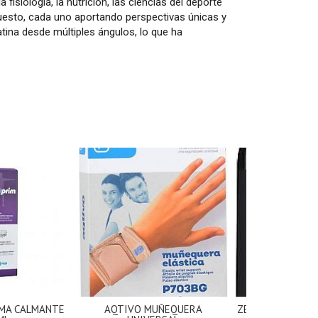
fisiología, la nutrición, las ciencias del deporte
puesto, cada uno aportando perspectivas únicas y
tina desde múltiples ángulos, lo que ha
EMA CALMANTE
AQTIVO MUÑEQUERA
ZENEMENT ACEIT