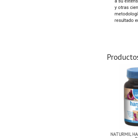
a su extens
y otras cie
metodología
resultado 
Producto
NATURMIL HA