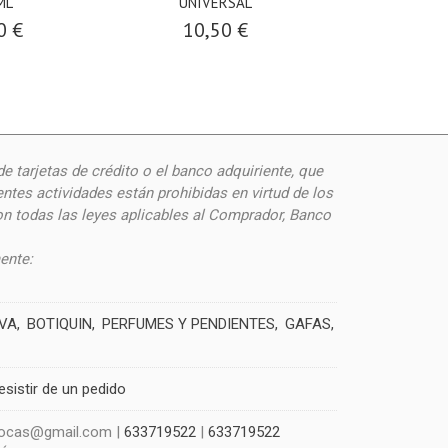
ML
UNIVERSAL
1000MG
0 €
10,50 €
32,9
de
tarjetas de crédito o el banco adquiriente, que
ntes actividades están prohibidas en virtud de los
on todas las leyes aplicables al Comprador, Banco
ente:
IVA
BOTIQUIN
PERFUMES Y PENDIENTES
GAFAS
esistir de un pedido
szocas@gmail.com |
633719522
|
633719522