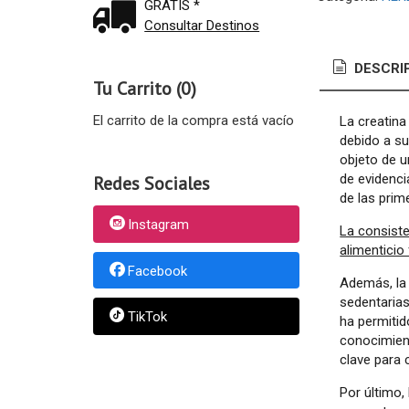
GRATIS *
Consultar Destinos
DESCRI
Tu Carrito (0)
El carrito de la compra está vacío
La creatin
debido a su
objeto de u
de evidenci
Redes Sociales
de las prim
Instagram
La consist
alimenticio
Facebook
Además, la 
sedentarias
TikTok
ha permitid
conocimient
clave para 
Por último,